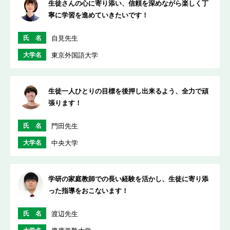
生徒さんの心に寄り添い、信頼を深めながら楽しく丁
寧に学習を進めていきたいです！
氏 名
自見先生
大学名
東京外国語大学
生徒一人ひとりの目標を後押し出来るよう、全力で頑
張ります！
氏 名
門田先生
大学名
中央大学
学研の家庭教師での長い経験を活かし、生徒に寄り添
った指導をおこないます！
氏 名
渡辺先生