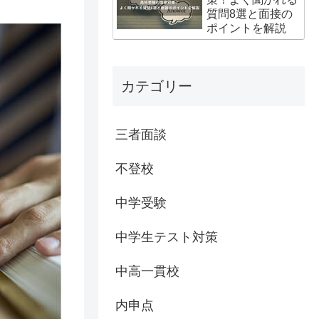
質問8選と面接の
ポイントを解説
カテゴリー
三者面談
不登校
中学受験
中学生テスト対策
中高一貫校
内申点