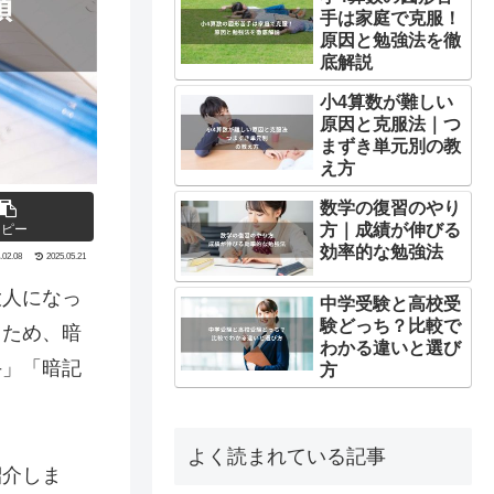
手は家庭で克服！
原因と勉強法を徹
底解説
小4算数が難しい
原因と克服法｜つ
まずき単元別の教
え方
数学の復習のやり
方｜成績が伸びる
コピー
効率的な勉強法
.02.08
2025.05.21
大人になっ
中学受験と高校受
験どっち？比較で
るため、暗
わかる違いと選び
手」「暗記
方
よく読まれている記事
紹介しま