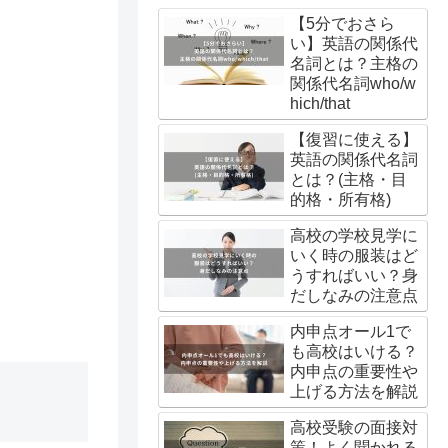
【5分でおさら
い】英語の関係代
名詞とは？主格の
関係代名詞who/w
hich/that
【復習に使える】
英語の関係代名詞
とは？(主格・目
的格・所有格)
高校の学校見学に
いく時の服装はど
うすればいい？身
だしなみの注意点
内申点オール1で
も高校はいける？
内申点の重要性や
上げる方法を解説
高校受験の面接対
策！よく聞かれる