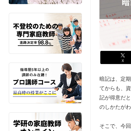
X
暗記は、定期
てからも、資
記が得意だと
のしかたがわ
そこで、今回