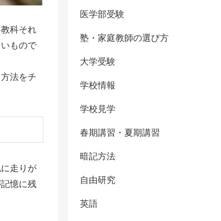
医学部受験
各教科それ
塾・家庭教師の選び方
たいもので
大学受験
る方法をチ
学校情報
学校見学
春期講習・夏期講習
暗記方法
記に走りが
自由研究
が記憶に残
英語