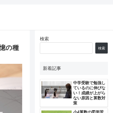
検索
憶の種
検索
新着記事
中学受験で勉強し
ているのに伸びな
い！成績が上がら
ない原因と算数対
策
小4算数の図形苦