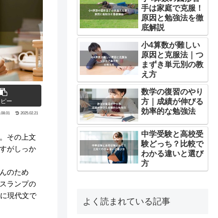
手は家庭で克服！
原因と勉強法を徹
底解説
小4算数が難しい
原因と克服法｜つ
まずき単元別の教
え方
数学の復習のやり
方｜成績が伸びる
コピー
効率的な勉強法
.08.01
2025.02.21
中学受験と高校受
。その上文
験どっち？比較で
すがしっか
わかる違いと選び
方
んのため
スランプの
部に現代文で
よく読まれている記事