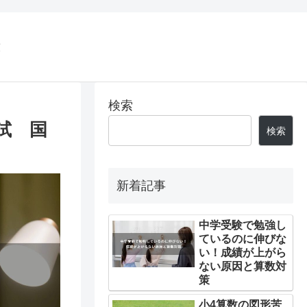
策
検索
試 国
検索
新着記事
中学受験で勉強し
ているのに伸びな
い！成績が上がら
ない原因と算数対
策
小4算数の図形苦