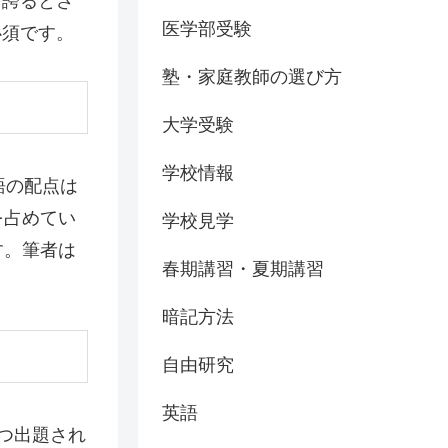
を誇るとさ
医学部受験
必須です。
塾・家庭教師の選び方
大学受験
学校情報
語の配点は
を占めてい
学校見学
す。筆者は
春期講習・夏期講習
暗記方法
自由研究
英語
つ出題され