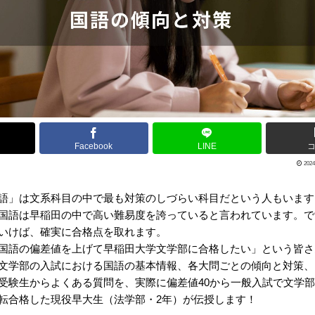
Facebook
LINE
2024
語」は文系科目の中で最も対策のしづらい科目だという人もいます
国語は早稲田の中で高い難易度を誇っていると言われています。で
いけば、確実に合格点を取れます。
国語の偏差値を上げて早稲田大学文学部に合格したい」という皆さ
文学部の入試における国語の基本情報、各大問ごとの傾向と対策、
受験生からよくある質問を、実際に偏差値40から一般入試で文学
転合格した現役早大生（法学部・2年）が伝授します！