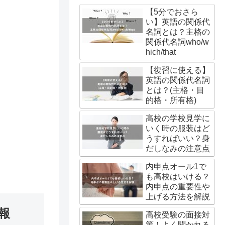
【5分でおさら
い】英語の関係代
名詞とは？主格の
関係代名詞who/w
hich/that
【復習に使える】
英語の関係代名詞
とは？(主格・目
的格・所有格)
高校の学校見学に
いく時の服装はど
うすればいい？身
だしなみの注意点
内申点オール1で
も高校はいける？
内申点の重要性や
上げる方法を解説
報
高校受験の面接対
策！よく聞かれる