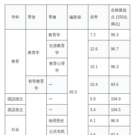
合格最低
学科
専攻
専修
偏差値
倍率
点 (150点
満点)
教育学
7.2
95.3
生涯教育
12.6
96.7
教育学
学
教育
教育心理
10.1
96.3
学
初等教育
ー
10.4
93.6
学
65.0
国語国文
ー
5.8
104.9
英語英文
ー
3.4
104.5
地理歴史
6.1
96.9
社会
公共市民
4.6
92.3