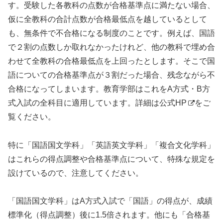
す。受験した各教科の点数が合格基準点に満たない場合、
仮に全教科の合計点数が合格最低点を越しているとして
も、無条件で不合格になる制度のことです。例えば、国語
で２割の点数しか取れなかったけれど、他の教科で埋め合
わせて全教科の合格最低点を上回ったとします。そこで国
語についての合格基準点が３割だった場合、残念ながら不
合格になってしまいます。教育学部はこれをA方式・B方
式入試の全科目に適用しています。
詳細は公式HP
をご
覧ください。
特に「国語国文学科」「英語英文学科」「複合文化学科」
はこれらの得点調整や合格基準点について、特殊な規定を
設けているので、注意してください。
「国語国文学科」はA方式入試で「国語」の得点が、成績
標準化（得点調整）後に1.5倍されます。他にも「合格基