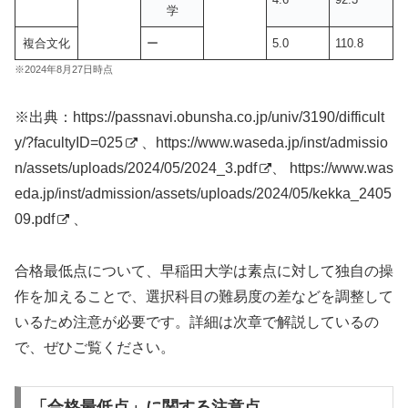
学
複合文化
ー
5.0
110.8
※2024年8月27日時点
※出典：
https://passnavi.obunsha.co.jp/univ/3190/difficult
y/?facultyID=025
、
https://www.waseda.jp/inst/admissio
n/assets/uploads/2024/05/2024_3.pdf
、
https://www.was
eda.jp/inst/admission/assets/uploads/2024/05/kekka_2405
09.pdf
、
合格最低点について、早稲田大学は素点に対して独自の操
作を加えることで、選択科目の難易度の差などを調整して
いるため注意が必要です。詳細は次章で解説しているの
で、ぜひご覧ください。
「合格最低点」に関する注意点