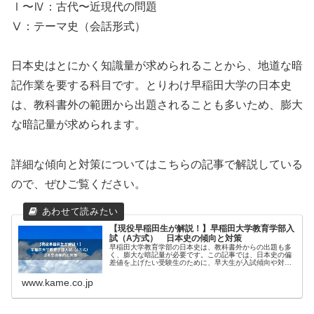
Ⅰ〜Ⅳ：古代〜近現代の問題
Ⅴ：テーマ史（会話形式）
日本史はとにかく知識量が求められることから、地道な暗
記作業を要する科目です。とりわけ早稲田大学の日本史
は、教科書外の範囲から出題されることも多いため、膨大
な暗記量が求められます。
詳細な傾向と対策については
こちらの記事
で解説している
ので、ぜひご覧ください。
【現役早稲田生が解説！】早稲田大学教育学部入
試（A方式） 日本史の傾向と対策
早稲田大学教育学部の日本史は、教科書外からの出題も多
く、膨大な暗記量が必要です。この記事では、日本史の偏
差値を上げたい受験生のために、早大生が入試傾向や対策
を解説します。
www.kame.co.jp