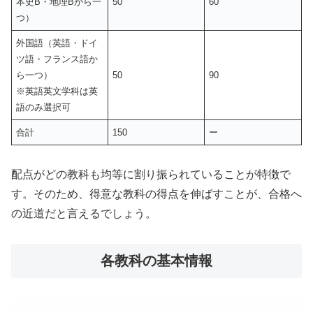
本史B・地理Bから一
50
60
つ）
外国語（英語・ドイ
ツ語・フランス語か
ら一つ）
50
90
※英語英文学科は英
語のみ選択可
合計
150
ー
配点がどの教科も均等に割り振られていることが特徴で
す。そのため、得意な教科の得点を伸ばすことが、合格へ
の近道だと言えるでしょう。
各教科の基本情報