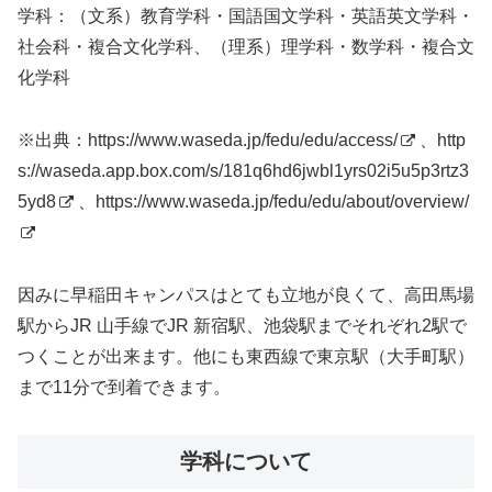
学科：（文系）教育学科・国語国文学科・英語英文学科・
社会科・複合文化学科、（理系）理学科・数学科・複合文
化学科
※出典：
https://www.waseda.jp/fedu/edu/access/
、
http
s://waseda.app.box.com/s/181q6hd6jwbl1yrs02i5u5p3rtz3
5yd8
、
https://www.waseda.jp/fedu/edu/about/overview/
因みに早稲田キャンパスはとても立地が良くて、高田馬場
駅からJR 山手線でJR 新宿駅、池袋駅までそれぞれ2駅で
つくことが出来ます。他にも東西線で東京駅（大手町駅）
まで11分で到着できます。
学科について