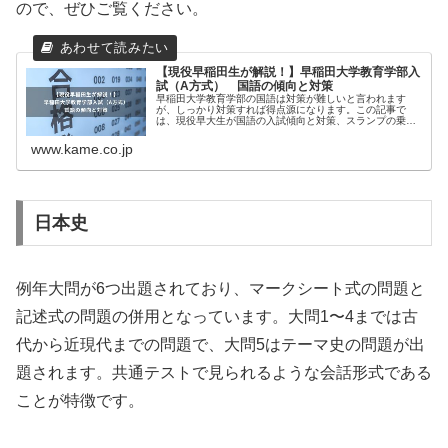
ので、ぜひご覧ください。
【現役早稲田生が解説！】早稲田大学教育学部入
試（A方式） 国語の傾向と対策
早稲田大学教育学部の国語は対策が難しいと言われます
が、しっかり対策すれば得点源になります。この記事で
は、現役早大生が国語の入試傾向と対策、スランプの乗り
越え方を解説します。
www.kame.co.jp
日本史
例年大問が6つ出題されており、マークシート式の問題と
記述式の問題の併用となっています。大問1〜4までは古
代から近現代までの問題で、大問5はテーマ史の問題が出
題されます。共通テストで見られるような会話形式である
ことが特徴です。