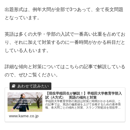
出題形式は、例年大問が全部で3つあって、全て長文問題
となっています。
英語は多くの大学・学部の入試で一番高い比重を占めてお
り、それに加えて対策するのに一番時間がかかる科目だと
している人もいます。
詳細な傾向と対策については
こちらの記事
で解説している
ので、ぜひご覧ください。
【現役早稲田生が解説！】早稲田大学教育学部入
試（A方式） 英語の傾向と対策
早稲田大学教育学部の英語は対策に時間がかかる科目。こ
の記事では、英語の偏差値を上げて合格するための基本情
報、各大問ごとの傾向と対策、スランプ対処法を現役早大
生が解説します。
www.kame.co.jp