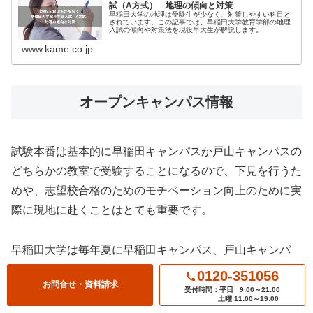
試（A方式） 地理の傾向と対策
早稲田大学の地理は受験生が少なく、対策しやすい科目と
されています。この記事では、早稲田大学教育学部の地理
入試の傾向や対策法を現役早大生が解説します。
www.kame.co.jp
オープンキャンパス情報
試験本番は基本的に早稲田キャンパスか戸山キャンパスの
どちらかの教室で受験することになるので、下見を行うた
めや、志望校合格のためのモチベーション向上のために実
際に現地に赴くことはとても重要です。
早稲田大学は毎年夏に早稲田キャンパス、戸山キャンパ
ス、西早稲田キャンパス、TWIns（先端生命医科学センタ
0120-351056
お問合せ・資料請求
ー）でオープンキャンパスを開催しています。教育学部の
受付時間：平日
9:00～21:00
土曜 11:00～19:00
文系学科を第一志望にしている方であれば、早稲田キャン