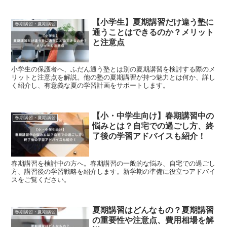
【小学生】夏期講習だけ違う塾に
春期講習・夏期講習
通うことはできるのか？メリット
と注意点
小学生の保護者へ、ふだん通う塾とは別の夏期講習を検討する際のメ
リットと注意点を解説。他の塾の夏期講習が持つ魅力とは何か、詳し
く紹介し、有意義な夏の学習計画をサポートします。
【小・中学生向け】春期講習中の
春期講習・夏期講習
悩みとは？自宅での過ごし方、終
了後の学習アドバイスも紹介！
春期講習を検討中の方へ。春期講習の一般的な悩み、自宅での過ごし
方、講習後の学習戦略を紹介します。新学期の準備に役立つアドバイ
スをご覧ください。
夏期講習はどんなもの？夏期講習
春期講習・夏期講習
の重要性や注意点、費用相場を解