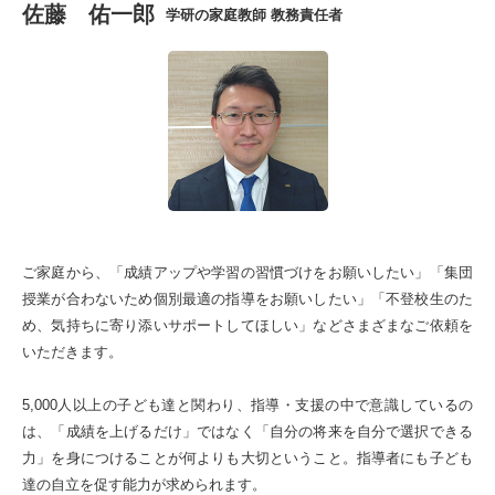
佐藤 佑一郎
糸島市
大野城市
学研の家庭教師 教務責任者
春日市
太宰府市
筑紫野市
古賀市
新宮町
久山町
粕屋町
篠栗町
ご家庭から、「成績アップや学習の習慣づけをお願いしたい」「集団
授業が合わないため個別最適の指導をお願いしたい」「不登校生のた
志免町
須恵町
め、気持ちに寄り添いサポートしてほしい」などさまざまなご依頼を
いただきます。
宇美町
那珂川市
5,000人以上の子ども達と関わり、指導・支援の中で意識しているの
は、「成績を上げるだけ」ではなく「自分の将来を自分で選択できる
オンライン指導は全国対応
力」を身につけることが何よりも大切ということ。指導者にも子ども
達の自立を促す能力が求められます。