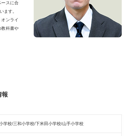
ペースに合
ています。
。オンライ
の教科書や
情報
小学校/三和小学校/下米田小学校/山手小学校