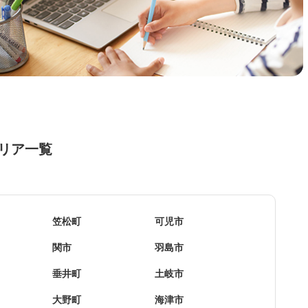
リア一覧
笠松町
可児市
関市
羽島市
垂井町
土岐市
大野町
海津市