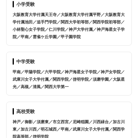
川西市
三田市
小学受験
大阪教育大学付属天王寺／大阪教育大学付属平野／大阪教育大
高砂市
宝塚市
学付属池田／追手門学院／関西大学初等部／関西学院初等部／
小林聖心女子学院／仁川学院／神戸大学付属／神戸海星女子学
院／甲南／雲雀ケ丘学園／甲子園学院
西宮市
姫路市
稲美町
播磨町
中学受験
たつの市
オンライン指導は全国対応
甲南／甲陽学院／六甲学院／神戸海星女子学院／神戸女学院／
武庫川女子大学付属／関西学院／啓明学院／須磨学園／大阪星
光／高槻／清風／関西大学第一
高校受験
神戸／御影／須磨東／市立西宮／尼崎稲園／川西緑台／加古川
東／加古川西／明石城西／甲南／武庫川女子大学付属／関西学
院高等部／啓明学院