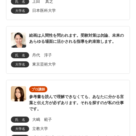
上田 真之
氏 名
日本医科大学
大学名
絵画は人間性を問われます。受験対策は勿論、未来の
あらゆる場面に活かされる指導を約束致します。
丹代 淳子
氏 名
東京芸術大学
大学名
プロ講師
参考書を読んで理解できなくても、あなたに分かる言
葉と伝え方が必ずあります。それを探すのが私の仕事
です。
大嶋 範子
氏 名
立教大学
大学名