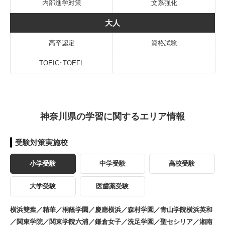
内部進学対策
文系強化
大人
高卒認定
資格試験
TOEIC･TOEFL
神奈川県の学習に関するエリア情報
受験対策実施校
小学受験
中学受験
高校受験
大学受験
医歯薬受験
横浜雙葉／精華／桐蔭学園／慶應横浜／森村学園／青山学院横浜英和
／関東学院／関東学院六浦／鎌倉女子／洗足学園／聖セシリア／湘南