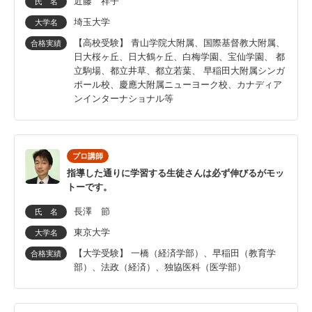
近藤 祥子
氏 名
埼玉大学
大学名
【高校受験】 青山学院大附属、国際基督教大附属、
合格実績
日大桜ヶ丘、日大鶴ヶ丘、白梅学園、宝仙学園、 都
立駒場、都立井草、都立若葉、 早稲田大附属シンガ
ポール校、慶應大附属ニューヨーク校、カナディア
ンインターナショナル等
プロ講師
指導した通りに学習する生徒さんは必ず伸びるがモッ
トーです。
長澤 節
氏 名
東京大学
大学名
【大学受験】 一橋（経済学部）、早稲田（教育学
合格実績
部）、法政（経済）、独協医科（医学部）