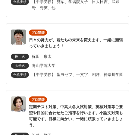
【中学受験】 雙葉、学習院女子、日大日吉、武蔵
合格実績
野、秀英、他
プロ講師
日々の努力が、君たちの未来を変えます。一緒に頑張
っていきましょう！
篠田 康太
氏 名
青山学院大学
大学名
【中学受験】 聖ヨゼフ、十文字、相洋、神奈川学園
合格実績
プロ講師
定期テスト対策、中高大各入試対策、英検対策等ご要
望や目的に合わせたご指導を行います。小論文対策も
可能です。目標に向かい、一緒に頑張っていきましょ
う。