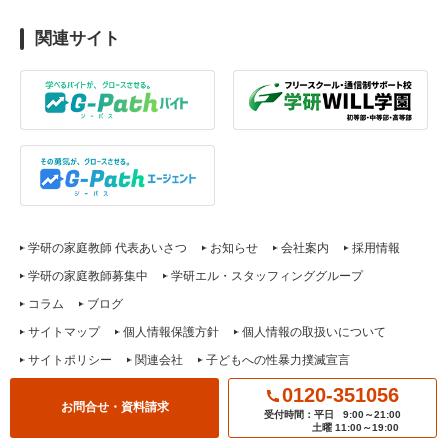
関連サイト
学研の家庭教師 代表あいさつ
お知らせ
会社案内
採用情報
学研の家庭教師募集中
学研エル・スタッフィンググループ
コラム
ブログ
サイトマップ
個人情報保護方針
個人情報の取扱いについて
サイトポリシー
関連会社
子どもへの性暴力撲滅宣言
0120-351056
Copyright (c) 学研 エル・スタッフィング. All Rights Reserved.
お問合せ・資料請求
受付時間：平日
9:00～21:00
土曜 11:00～19:00