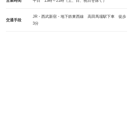
営業時間
平日 13時～21時（土、日、祝日を除く）
JR・西武新宿・地下鉄東西線 高田馬場駅下車 徒歩
交通手段
3分