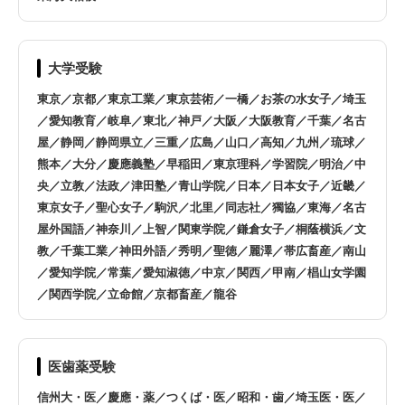
鎌倉市
藤沢市
小田原市
茅ヶ崎市
大学受験
東京／京都／東京工業／東京芸術／一橋／お茶の水女子／埼玉
逗子市
三浦市
／愛知教育／岐阜／東北／神戸／大阪／大阪教育／千葉／名古
屋／静岡／静岡県立／三重／広島／山口／高知／九州／琉球／
秦野市
厚木市
熊本／大分／慶應義塾／早稲田／東京理科／学習院／明治／中
央／立教／法政／津田塾／青山学院／日本／日本女子／近畿／
大和市
伊勢原市
東京女子／聖心女子／駒沢／北里／同志社／獨協／東海／名古
屋外国語／神奈川／上智／関東学院／鎌倉女子／桐蔭横浜／文
教／千葉工業／神田外語／秀明／聖徳／麗澤／帯広畜産／南山
海老名市
座間市
／愛知学院／常葉／愛知淑徳／中京／関西／甲南／椙山女学園
／関西学院／立命館／京都畜産／龍谷
綾瀬市
葉山町
寒川町
松田町
医歯薬受験
信州大・医／慶應・薬／つくば・医／昭和・歯／埼玉医・医／
オンライン指導は全国対応