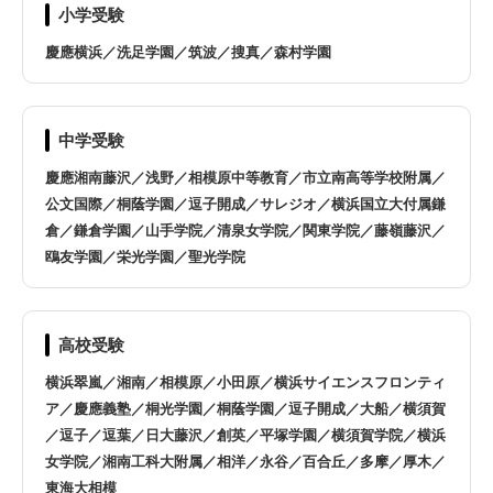
横浜市戸塚区
横浜市栄区
小学受験
慶應横浜／洗足学園／筑波／搜真／森村学園
横浜市泉区
横浜市瀬谷区
川崎市川崎区
川崎市幸区
中学受験
慶應湘南藤沢／浅野／相模原中等教育／市立南高等学校附属／
川崎市中原区
川崎市高津区
公文国際／桐蔭学園／逗子開成／サレジオ／横浜国立大付属鎌
倉／鎌倉学園／山手学院／清泉女学院／関東学院／藤嶺藤沢／
川崎市宮前区
川崎市多摩区
鴎友学園／栄光学園／聖光学院
川崎市麻生区
相模原市緑区
高校受験
相模原市中央区
相模原市南区
横浜翠嵐／湘南／相模原／小田原／横浜サイエンスフロンティ
ア／慶應義塾／桐光学園／桐蔭学園／逗子開成／大船／横須賀
／逗子／逗葉／日大藤沢／創英／平塚学園／横須賀学院／横浜
横須賀市
平塚市
女学院／湘南工科大附属／相洋／永谷／百合丘／多摩／厚木／
東海大相模