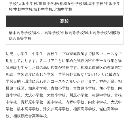
学校/大沢中学校/串川中学校/相模丘中学校/鳥屋中学校/中沢中学
校/中野中学校/藤野中学校/北相中学校
高校
橋本高等学校/津久井高等学校/相原高等学校/城山高等学校/相模原
総合高等学校
幼児、小学生、中学生、高校生、プロ家庭教師まで幅広いコースをご
用意しております。各エリアごとに集めた試験内容のデータ収集と講
師経験を生かした質の高い授業が特長です。相模原市緑区の志望選定
相談、学習進度に応じた学習、苦手分野克服など1人ひとりに最適な
学習目的・環境に合わせたコースをご覧いただけます。神奈川県。相
模原市緑区。相原小学校、青根小学校、青野原小学校、旭小学校、内
郷小学校、大沢小学校、大島小学校、川尻小学校、相原中学校、青根
中学校、青野原中学校、旭中学校、内郷中学校、内出中学校、大沢中
学校、橋本高等学校、津久井高等学校、相原高等学校、城山高等学
校、相模原総合高等学校。