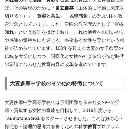
げ、その実現のために「
自立自存
（主体的に行動し未来を
切り拓く）」「
寛容と共生
」「
地球感覚
」の3つの柱を教
育理念としています。また、学園の教育理念として「
恥を
知れ
」という校訓を掲げており、これは他者への思いやり
や感謝の気持ちにも通じる、品格ある女性を育むという精
神が込められています。100年を超える大妻の女子教育の
伝統を大切にしつつ、国際化と女性の社会進出が進む時代
の要請に合わせた教育内容の改革を進めています。
大妻多摩中学校のその他の特徴について
大妻多摩中学高等学校では予測困難な未来社会の中で活
躍・貢献する女性の育成を目指して、2019年度から
Tsumatama SGL
をスタートさせました。これは好奇心・
探究心・論理的思考力を養うための
科学教育
プログラム