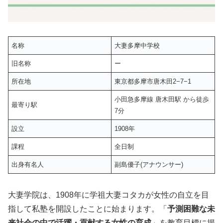
名称
大妻多摩中学校
旧名称
ー
所在地
東京都多摩市唐木田2−7−1
小田急多摩線 唐木田駅 から徒歩
最寄り駅
7分
設立
1908年
課程
全日制
出身有名人
副島優子(アナウンサー)
大妻学院は、1908年に学祖大妻コタカが女性の自立を目
指して私塾を開設したことに始まります。「
予測困難な未
来社会の中で活躍・貢献する女性の育成
」を教育目標に掲