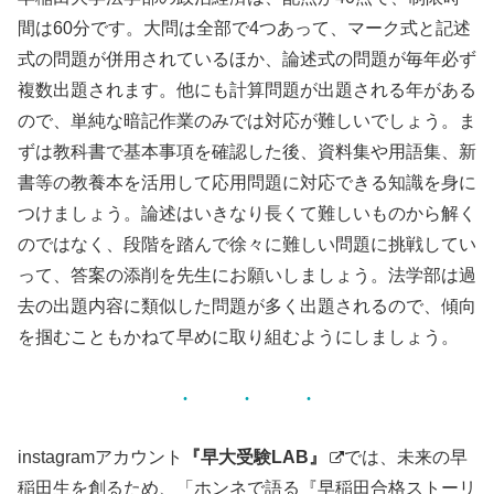
間は60分です。大問は全部で4つあって、マーク式と記述
式の問題が併用されているほか、論述式の問題が毎年必ず
複数出題されます。他にも計算問題が出題される年がある
ので、単純な暗記作業のみでは対応が難しいでしょう。ま
ずは教科書で基本事項を確認した後、資料集や用語集、新
書等の教養本を活用して応用問題に対応できる知識を身に
つけましょう。論述はいきなり長くて難しいものから解く
のではなく、段階を踏んで徐々に難しい問題に挑戦してい
って、答案の添削を先生にお願いしましょう。法学部は過
去の出題内容に類似した問題が多く出題されるので、傾向
を掴むこともかねて早めに取り組むようにしましょう。
instagramアカウント
『早大受験LAB』
では、未来の早
稲田生を創るため、「ホンネで語る『早稲田合格ストーリ