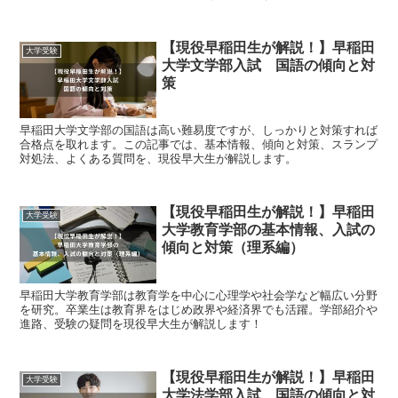
【現役早稲田生が解説！】早稲田
大学受験
大学文学部入試 国語の傾向と対
策
早稲田大学文学部の国語は高い難易度ですが、しっかりと対策すれば
合格点を取れます。この記事では、基本情報、傾向と対策、スランプ
対処法、よくある質問を、現役早大生が解説します。
【現役早稲田生が解説！】早稲田
大学受験
大学教育学部の基本情報、入試の
傾向と対策（理系編）
早稲田大学教育学部は教育学を中心に心理学や社会学など幅広い分野
を研究。卒業生は教育界をはじめ政界や経済界でも活躍。学部紹介や
進路、受験の疑問を現役早大生が解説します！
【現役早稲田生が解説！】早稲田
大学受験
大学法学部入試 国語の傾向と対