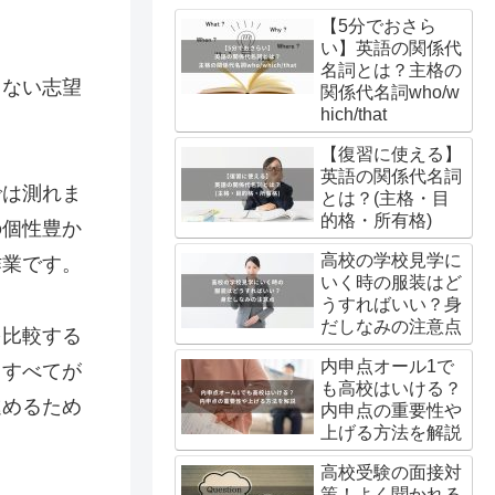
【5分でおさら
い】英語の関係代
名詞とは？主格の
しない志望
関係代名詞who/w
hich/that
【復習に使える】
英語の関係代名詞
では測れま
とは？(主格・目
的格・所有格)
の個性豊か
高校の学校見学に
作業です。
いく時の服装はど
うすればいい？身
だしなみの注意点
を比較する
内申点オール1で
、すべてが
も高校はいける？
進めるため
内申点の重要性や
上げる方法を解説
高校受験の面接対
策！よく聞かれる