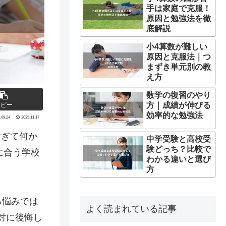
手は家庭で克服！
原因と勉強法を徹
底解説
小4算数が難しい
原因と克服法｜つ
まずき単元別の教
え方
数学の復習のやり
方｜成績が伸びる
コピー
効率的な勉強法
.09.24
2025.11.17
すぎて何か
中学受験と高校受
験どっち？比較で
に合う学校
わかる違いと選び
方
る悩みでは
よく読まれている記事
対に後悔し