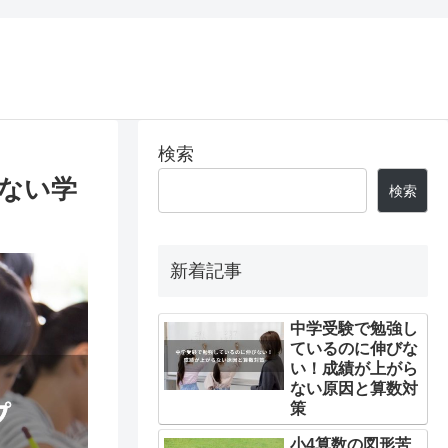
検索
ない学
検索
新着記事
中学受験で勉強し
ているのに伸びな
い！成績が上がら
ない原因と算数対
策
小4算数の図形苦