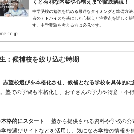
くと有利な内容や心構えまで徹底解説！
中学受験の勉強を始める最適なタイミングと準備方法
者のアドバイスを基にした心構えと注意点を詳しく解
す。中学受験を考える方は必見です。
me.co.jp
年生：候補校を絞り込む時期
、
志望校選びを本格化させ、候補となる学校を具体的に
。塾での学習も本格化し、お子さんの学力や得意・不
を本格的にスタート
： 塾から提供される資料や学校の公
の学校選びサイトなどを活用し、気になる学校の情報を