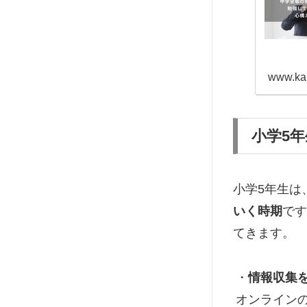
www.ka
小学5
小学5年生は
いく時期
です
てきます。
・
情報収集
オンライン