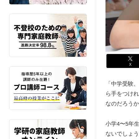
X
「中学受験、
ら手をつけれ
なのだろうか
小学4〜5年
ないでしょう