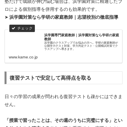
塾だけで成績が伸び悩む場合は、浜学園対策に精通したプ
ロによる個別指導を併用するのも効果的です。
➤
浜学園対策なら学研の家庭教師｜志望校別の徹底指導
浜学園専門家庭教師｜浜学園対策なら学研の家庭
教師
浜学園のクラスアップでお悩みの方へ。学研の家庭教師が
公開学力テスト対策、学力判定テスト・公開模試対策でク
ラスアップへ導きます。
www.kame.co.jp
復習テストで安定して高得点を取る
日々の学習の成果が問われる復習テストも疎かにはできま
せん。
「授業で習ったことは、その週のうちに完璧にする」とい