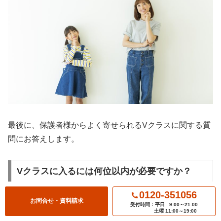
最後に、保護者様からよく寄せられるVクラスに関する質
問にお答えします。
Vクラスに入るには何位以内が必要ですか？
0120-351056
お問合せ・資料請求
一概には言えませんが、目安として公開学力テストで全体
受付時間：平日
9:00～21:00
土曜 11:00～19:00
の上位10%～15%以内に入ることが目標
になります。 例