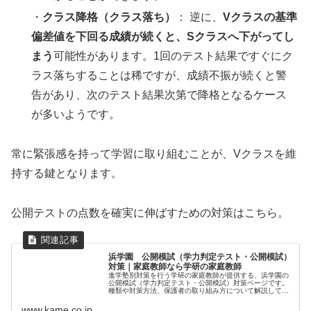
・
クラス降格（クラス落ち）
： 逆に、
Vクラスの基準
偏差値を下回る成績が続くと、Sクラスへ下がってし
まう
可能性があります。1回のテスト結果ですぐにク
ラス落ちすることは稀ですが、成績不振が続くと警
告があり、次のテスト結果次第で降格となるケース
が多いようです。
常に緊張感を持って学習に取り組むことが、Vクラスを維
持する鍵となります。
公開テストの点数を確実に伸ばすための対策はこちら。
浜学園 公開模試（学力判定テスト・公開模試）
対策｜家庭教師なら学研の家庭教師
進学塾別対策を行う学研の家庭教師が提供する、浜学園の
公開模試（学力判定テスト・公開模試）対策ページです。
種類や対策方法、保護者の取り組み方について解説してい
ます。
www.kame.co.jp