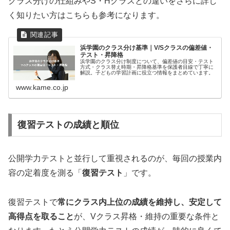
クラス分けの仕組みやS・Hクラスとの違いをさらに詳し
く知りたい方はこちらも参考になります。
浜学園のクラス分け基準｜V/Sクラスの偏差値・
テスト・昇降格
浜学園のクラス分け制度について、偏差値の目安・テスト
方式・クラス替え時期・昇降格基準を保護者目線で丁寧に
解説。子どもの学習計画に役立つ情報をまとめています。
www.kame.co.jp
復習テストの成績と順位
公開学力テストと並行して重視されるのが、毎回の授業内
容の定着度を測る「
復習テスト
」です。
復習テストで
常にクラス内上位の成績を維持し、安定して
高得点を取ること
が、Vクラス昇格・維持の重要な条件と