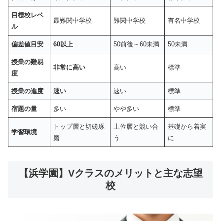
目標校レベ
最難関中学校
難関中学校
有名中学校
ル
偏差値目安
60以上
50前後～60未満
50未満
授業の難易
非常に高い
高い
標準
度
授業の進度
速い
速い
標準
宿題の量
多い
やや多い
標準
トップ層と切磋琢
上位層と競い合
基礎から着実
学習環境
磨
う
に
【浜学園】Vクラスのメリットと主な志望
校