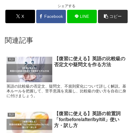
シェアする
X
Facebook
LINE
コピー
関連記事
【復習に使える】英語の比較級の
英語
否定文や疑問文を作る方法
英語の比較級の否定文、疑問文、不規則変化について詳しく解説。基
本ルールを把握して、苦手意識を克服し、比較級の使い方を自在に身
に付けましょう。
【復習に使える】英語の前置詞
英語
「for/before/after/by/till」使い
方・訳し方