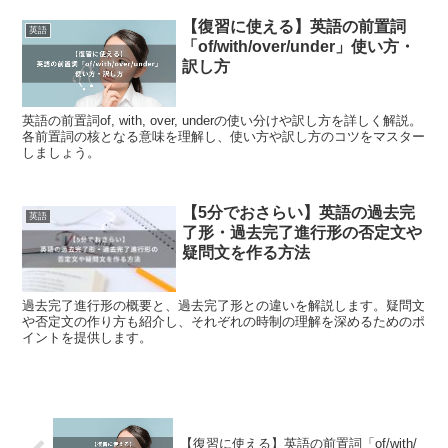
【復習に使える】英語の前置詞
英語
「of/with/over/under」使い方・
訳し方
英語の前置詞of, with, over, underの使い分けや訳し方を詳しく解説。
各前置詞の核となる意味を理解し、使い方や訳し方のコツをマスター
しましょう。
【5分でおさらい】英語の過去完
英語
了形・過去完了進行形の否定文や
疑問文を作る方法
過去完了進行形の概要と、過去完了形との違いを解説します。疑問文
や否定文の作り方も紹介し、それぞれの時制の理解を深めるためのポ
イントを提供します。
【復習に使える】英語の前置詞「of/with/