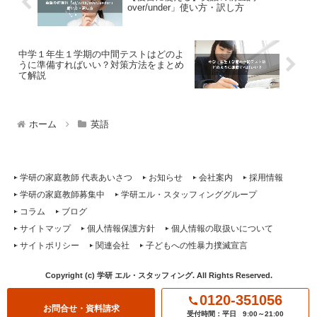
over/under」使い方・訳し方
中学１年生１学期の中間テストはどのよ
うに準備すればいい？対策方法をまとめ
て解説
ホーム
英語
学研の家庭教師 代表あいさつ
お知らせ
会社案内
採用情報
学研の家庭教師募集中
学研エル・スタッフィンググループ
コラム
ブログ
サイトマップ
個人情報保護方針
個人情報の取扱いについて
サイトポリシー
関連会社
子どもへの性暴力撲滅宣言
Copyright (c) 学研 エル・スタッフィング. All Rights Reserved.
0120-351056
お問合せ・資料請求
受付時間：平日
9:00～21:00