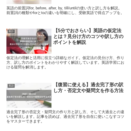
英語の前置詞for, before, after, by, till/untilの使い方と訳し方を解説。
前置詞の種類やforとtoの違いを明確にし、受験英語で得点アップを。
【5分でおさらい】英語の仮定法
英語
とは？見分け方のコツや訳し方の
ポイントを解説
仮定法の理解と活用に役立つ詳細なガイド。仮定法の見分け方、作り
方、訳し方のポイントをわかりやすく解説しています。英語学習にお
ける疑問を解消します。
【復習に使える】過去完了形の訳
英語
し方・否定文や疑問文を作る方法
過去完了形の否定文・疑問文の作り方と訳し方、そして大過去との違
いを解説します。記事を読めば、過去完了形を自在に使いこなすコツ
をマスターできます。