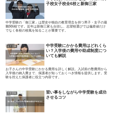
子校女子校全6校と新御三家
中学受験の「御三家」は歴史や独自の教育理念を持つ男子・女子の最
難関6校です。近年は新御三家も台頭し、志望校選びでは偏差値だけ
でなく各校の校風を知ることが重要です。
中学受験にかかる費用はどれくら
中学受験
い？入学後の費用や助成制度につ
いても解説
お子さんの中学受験にかかる費用を詳しく解説。入試前の塾費用から
入学後の納入費まで、保護者が知っておくべき情報を提供します。受
験を控えた保護者に役立つ内容です。
習い事をしながら中学受験を成功
中学受験
させるコツ