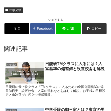
中学受験
シェアする
X
Facebook
LINE
コピー
関連記事
日能研TMクラスに入るには？入
中学受験
室基準の偏差値と設置校舎を解説
日能研の最上位クラス「TMクラス」に入るための全国公開模試の偏
差値目安、設置校舎、入室の流れなどを詳しく解説。お子様の目標設
定と進路選びに役立つ情報満載。
中学受験の御三家とは？東京の男
中学受験