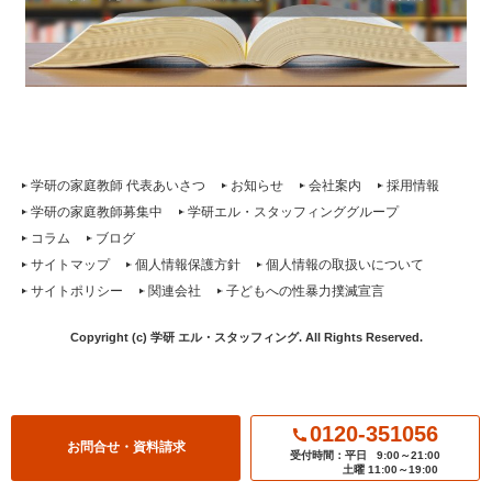
学研の家庭教師 代表あいさつ
お知らせ
会社案内
採用情報
学研の家庭教師募集中
学研エル・スタッフィンググループ
コラム
ブログ
サイトマップ
個人情報保護方針
個人情報の取扱いについて
サイトポリシー
関連会社
子どもへの性暴力撲滅宣言
Copyright (c) 学研 エル・スタッフィング. All Rights Reserved.
0120-351056
お問合せ・資料請求
受付時間：平日
9:00～21:00
土曜 11:00～19:00