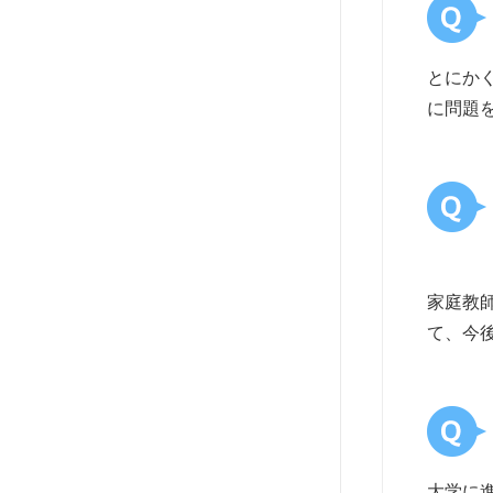
とにか
に問題
家庭教
て、今
大学に