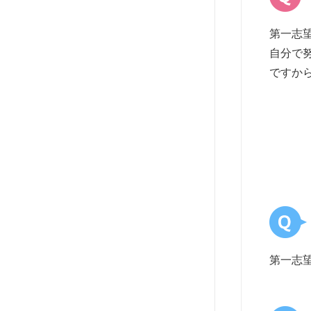
第一志
自分で
ですか
第一志