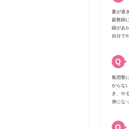
夏が過
庭教師
績があ
自分で
集団塾
からな
き、や
身にな