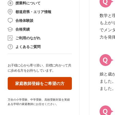
授業料について
都道府県・エリア情報
数学と
合格体験談
も上が
合格実績
でメン
力を発
ご利用のながれ
よくあるご質問
お子様に心から寄り添い、目標に向かって共
に歩める方をお待ちしています。
娘と歳
ました
家庭教師登録をご希望の方
ました
万全の小学受験、中学受験、高校受験対策を実績
ある学研の家庭教師にお任せください。