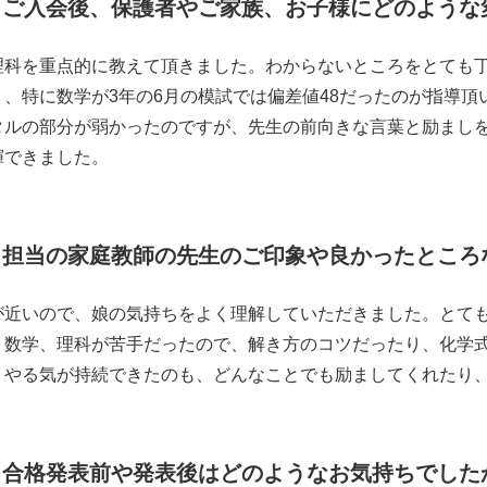
ご入会後、保護者やご家族、お子様にどのような
理科を重点的に教えて頂きました。わからないところをとても
り、特に数学が3年の6月の模試では偏差値48だったのが指導頂
タルの部分が弱かったのですが、先生の前向きな言葉と励まし
揮できました。
担当の家庭教師の先生のご印象や良かったところ
が近いので、娘の気持ちをよく理解していただきました。とて
。数学、理科が苦手だったので、解き方のコツだったり、化学
。やる気が持続できたのも、どんなことでも励ましてくれたり
合格発表前や発表後はどのようなお気持ちでした