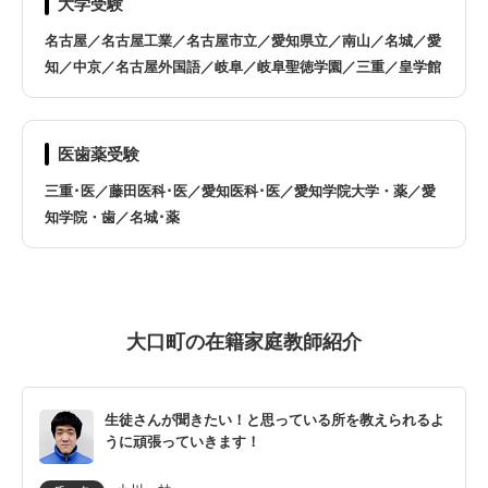
大学受験
蟹江町
蒲郡市
名古屋／名古屋工業／名古屋市立／愛知県立／南山／名城／愛
刈谷市
北名古屋市
知／中京／名古屋外国語／岐阜／岐阜聖徳学園／三重／皇学館
清須市
幸田町
医歯薬受験
江南市
小牧市
三重･医／藤田医科･医／愛知医科･医／愛知学院大学・薬／愛
知学院・歯／名城･薬
瀬戸市
知多市
知立市
津島市
大口町の在籍家庭教師紹介
東海市
東郷町
生徒さんが聞きたい！と思っている所を教えられるよ
飛島村
豊明市
うに頑張っていきます！
豊川市
豊田市