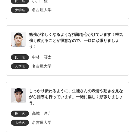
小川 桂
氏 名
名古屋大学
大学名
豊橋市
豊山町
長久手市
西尾市
勉強が楽しくなるような指導を心がけています！根気
強く教えることが得意なので、一緒に頑張りましょ
う！
日進市
半田市
中林 荘太
氏 名
東浦町
扶桑町
名古屋大学
大学名
みよし市
弥富市
しっかり伝わるように、生徒さんの表情や動きを見な
がら指導を行っています。一緒に楽しく頑張りましょ
高浜市
武豊町
う。
高城 洋介
氏 名
常滑市
碧南市
名古屋大学
大学名
オンライン指導は全国対応