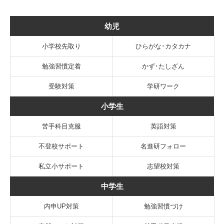
幼児
小学校先取り
ひらがな･カタカナ
勉強習慣定着
かず･たしざん
受験対策
学研ワーク
小学生
苦手科目克服
英語対策
不登校サポート
名進研フォロー
私立小サポート
志望校対策
中学生
内申UP対策
勉強習慣づけ