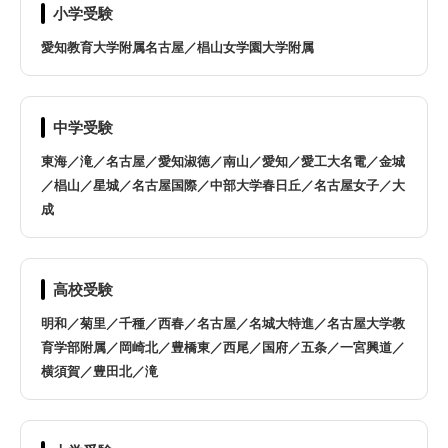
名古屋市名東区
名古屋市守山区
小学受験
愛知教育大学附属名古屋／椙山女学園大学附属
愛西市
阿久比町
あま市
安城市
中学受験
東海／滝／名古屋／愛知淑徳／南山／愛知／愛工大名電／金城
一宮市
稲沢市
／椙山／星城／名古屋国際／中部大学春日丘／名古屋女子／大
成
犬山市
岩倉市
大口町
大治町
高校受験
明和／菊里／千種／西春／名古屋／名城大特進／名古屋大学教
大府市
岡崎市
育学部附属／岡崎北／豊橋東／西尾／国府／五条／一宮興道／
横須賀／豊田北／滝
尾張旭市
春日井市