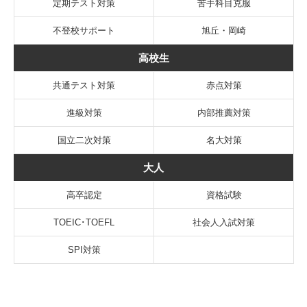
定期テスト対策
苦手科目克服
不登校サポート
旭丘・岡崎
高校生
共通テスト対策
赤点対策
進級対策
内部推薦対策
国立二次対策
名大対策
大人
高卒認定
資格試験
TOEIC･TOEFL
社会人入試対策
SPI対策