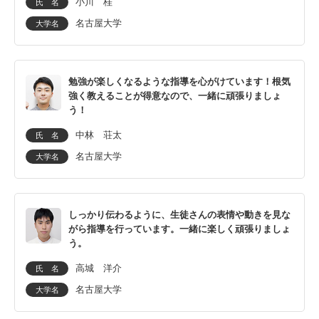
小川 桂
氏 名
名古屋大学
大学名
豊橋市
豊山町
長久手市
西尾市
勉強が楽しくなるような指導を心がけています！根気
強く教えることが得意なので、一緒に頑張りましょ
う！
日進市
半田市
中林 荘太
氏 名
東浦町
扶桑町
名古屋大学
大学名
みよし市
弥富市
しっかり伝わるように、生徒さんの表情や動きを見な
がら指導を行っています。一緒に楽しく頑張りましょ
高浜市
武豊町
う。
高城 洋介
氏 名
常滑市
碧南市
名古屋大学
大学名
オンライン指導は全国対応