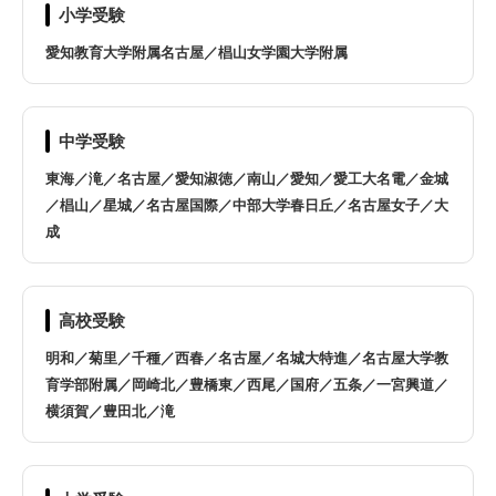
名古屋市名東区
名古屋市守山区
小学受験
愛知教育大学附属名古屋／椙山女学園大学附属
愛西市
阿久比町
あま市
安城市
中学受験
東海／滝／名古屋／愛知淑徳／南山／愛知／愛工大名電／金城
一宮市
稲沢市
／椙山／星城／名古屋国際／中部大学春日丘／名古屋女子／大
成
犬山市
岩倉市
大口町
大治町
高校受験
明和／菊里／千種／西春／名古屋／名城大特進／名古屋大学教
大府市
岡崎市
育学部附属／岡崎北／豊橋東／西尾／国府／五条／一宮興道／
横須賀／豊田北／滝
尾張旭市
春日井市