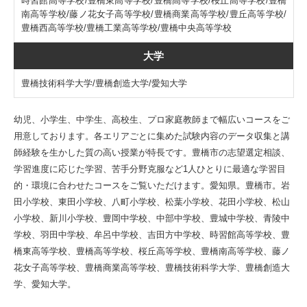
時習館高等学校/豊橋東高等学校/豊橋高等学校/桜丘高等学校/豊橋
南高等学校/藤ノ花女子高等学校/豊橋商業高等学校/豊丘高等学校/
豊橋西高等学校/豊橋工業高等学校/豊橋中央高等学校
大学
豊橋技術科学大学/豊橋創造大学/愛知大学
幼児、小学生、中学生、高校生、プロ家庭教師まで幅広いコースをご
用意しております。各エリアごとに集めた試験内容のデータ収集と講
師経験を生かした質の高い授業が特長です。豊橋市の志望選定相談、
学習進度に応じた学習、苦手分野克服など1人ひとりに最適な学習目
的・環境に合わせたコースをご覧いただけます。愛知県。豊橋市。岩
田小学校、東田小学校、八町小学校、松葉小学校、花田小学校、松山
小学校、新川小学校、豊岡中学校、中部中学校、豊城中学校、青陵中
学校、羽田中学校、牟呂中学校、吉田方中学校、時習館高等学校、豊
橋東高等学校、豊橋高等学校、桜丘高等学校、豊橋南高等学校、藤ノ
花女子高等学校、豊橋商業高等学校、豊橋技術科学大学、豊橋創造大
学、愛知大学。