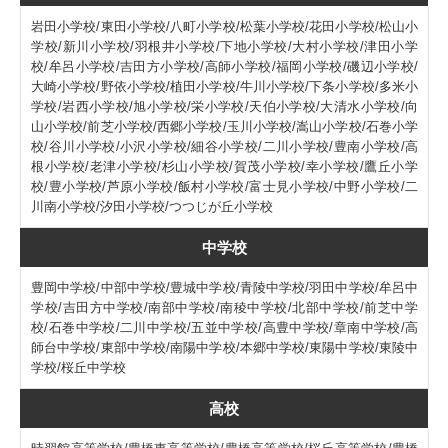
岩田小学校/東田小学校/八町小学校/松葉小学校/花田小学校/松山小
学校/新川小学校/羽根井小学校/下地小学校/大村小学校/津田小学
校/牟呂小学校/吉田方小学校/高師小学校/福岡小学校/磯辺小学校/
大崎小学校/野依小学校/植田小学校/牛川小学校/下条小学校/多米小
学校/岩西小学校/旭小学校/栄小学校/天伯小学校/大清水小学校/向
山小学校/前芝小学校/西郷小学校/玉川小学校/嵩山小学校/石巻小学
校/谷川小学校/小沢小学校/細谷小学校/二川小学校/豊南小学校/高
根小学校/老津小学校/杉山小学校/賀茂小学校/幸小学校/鷹丘小学
校/豊小学校/芦原小学校/飯村小学校/富士見小学校/中野小学校/二
川南小学校/汐田小学校/つつじが丘小学校
中学校
豊岡中学校/中部中学校/豊城中学校/青陵中学校/羽田中学校/牟呂中
学校/吉田方中学校/南部中学校/南稜中学校/北部中学校/前芝中学
校/石巻中学校/二川中学校/五並中学校/高豊中学校/章南中学校/高
師台中学校/東部中学校/南陽中学校/本郷中学校/東陽中学校/東陵中
学校/桜丘中学校
高校