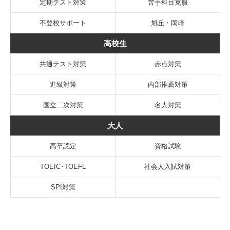
定期テスト対策
苦手科目克服
不登校サポート
旭丘・岡崎
高校生
共通テスト対策
赤点対策
進級対策
内部推薦対策
国立二次対策
名大対策
大人
高卒認定
資格試験
TOEIC･TOEFL
社会人入試対策
SPI対策