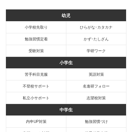
幼児
小学校先取り
ひらがな･カタカナ
勉強習慣定着
かず･たしざん
受験対策
学研ワーク
小学生
苦手科目克服
英語対策
不登校サポート
名進研フォロー
私立小サポート
志望校対策
中学生
内申UP対策
勉強習慣づけ