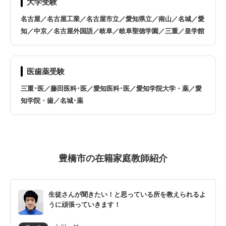
大学受験
蟹江町
蒲郡市
名古屋／名古屋工業／名古屋市立／愛知県立／南山／名城／愛
刈谷市
北名古屋市
知／中京／名古屋外国語／岐阜／岐阜聖徳学園／三重／皇学館
清須市
幸田町
医歯薬受験
江南市
小牧市
三重･医／藤田医科･医／愛知医科･医／愛知学院大学・薬／愛
知学院・歯／名城･薬
瀬戸市
知多市
知立市
津島市
豊橋市の在籍家庭教師紹介
東海市
東郷町
生徒さんが聞きたい！と思っている所を教えられるよ
飛島村
豊明市
うに頑張っていきます！
豊川市
豊田市