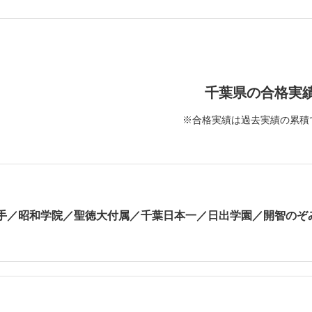
千葉県の合格実
※合格実績は過去実績の累積
手／昭和学院／聖徳大付属／千葉日本一／日出学園／開智のぞ