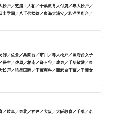
大松戸／芝浦工大柏／千葉教育大付属／専大松戸／
日出学園／八千代松陰／東海大浦安／和洋国府台／
葛飾／佐倉／薬園台／市川／専大松戸／国府台女子
／長生／佐原／柏南／鎌ヶ谷／成東／千葉敬愛／東
大松戸／暁星国際／千葉商科／西武台千葉／千葉女
育／岐阜／東北／神戸／大阪／大阪教育／千葉／名