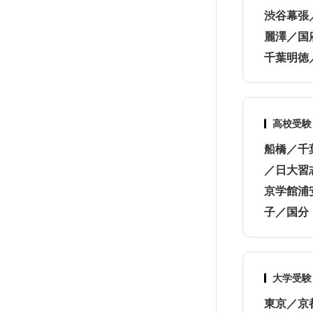
渋谷幕張
麗澤／国
千葉明徳
高校受験
船橋／千
／日大習
京学館浦
子／国分
大学受験
東京／京