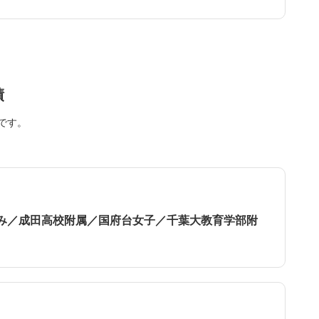
績
です。
み／成田高校附属／国府台女子／千葉大教育学部附