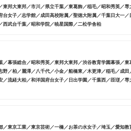
／東邦大東邦／市川／県立千葉／東葛飾／稲毛／昭和秀英／専
府台女子／志学館／成田高校附属／聖徳大附属／千葉日大一／
／西武台千葉／昭和学院／暁星国際／二松学舎柏
葉／幕張総合／昭和秀英／東邦大東邦／渋谷教育学園幕張／東
志野／柏／麗澤／八千代／小金／船橋東／木更津／稲毛／成田
安／流経大柏／和洋国府台女子／日出学園／千葉西／匝瑳／専
都／東京工業／東京芸術／一橋／お茶の水女子／埼玉／愛知教