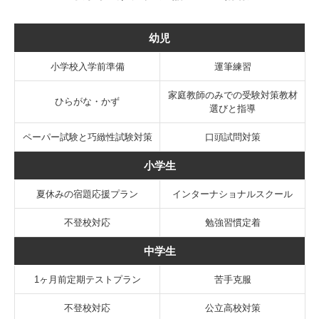
幼児
小学校入学前準備
運筆練習
家庭教師のみでの受験対策教材
ひらがな・かず
選びと指導
ペーパー試験と巧緻性試験対策
口頭試問対策
小学生
夏休みの宿題応援プラン
インターナショナルスクール
不登校対応
勉強習慣定着
中学生
1ヶ月前定期テストプラン
苦手克服
不登校対応
公立高校対策