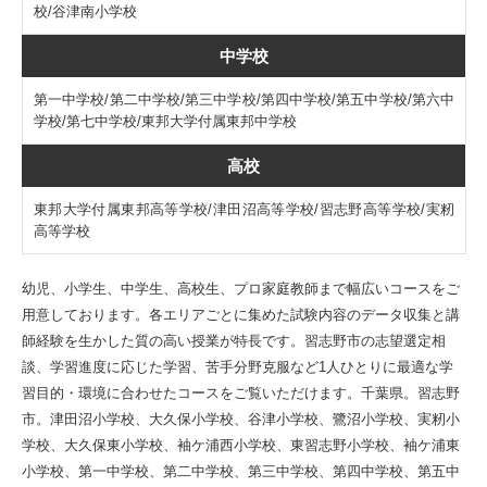
校/谷津南小学校
中学校
第一中学校/第二中学校/第三中学校/第四中学校/第五中学校/第六中
学校/第七中学校/東邦大学付属東邦中学校
高校
東邦大学付属東邦高等学校/津田沼高等学校/習志野高等学校/実籾
高等学校
幼児、小学生、中学生、高校生、プロ家庭教師まで幅広いコースをご
用意しております。各エリアごとに集めた試験内容のデータ収集と講
師経験を生かした質の高い授業が特長です。習志野市の志望選定相
談、学習進度に応じた学習、苦手分野克服など1人ひとりに最適な学
習目的・環境に合わせたコースをご覧いただけます。千葉県。習志野
市。津田沼小学校、大久保小学校、谷津小学校、鷺沼小学校、実籾小
学校、大久保東小学校、袖ケ浦西小学校、東習志野小学校、袖ケ浦東
小学校、第一中学校、第二中学校、第三中学校、第四中学校、第五中