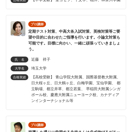
合格実績
プロ講師
定期テスト対策、中高大各入試対策、英検対策等ご要
望や目的に合わせたご指導を行います。小論文対策も
可能です。目標に向かい、一緒に頑張っていきましょ
う。
近藤 祥子
氏 名
埼玉大学
大学名
【高校受験】 青山学院大附属、国際基督教大附属、
合格実績
日大桜ヶ丘、日大鶴ヶ丘、白梅学園、宝仙学園、 都
立駒場、都立井草、都立若葉、 早稲田大附属シンガ
ポール校、慶應大附属ニューヨーク校、カナディア
ンインターナショナル等
プロ講師