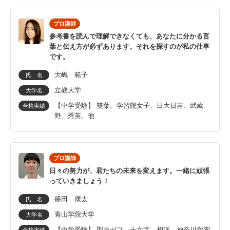
プロ講師
参考書を読んで理解できなくても、あなたに分かる言
葉と伝え方が必ずあります。それを探すのが私の仕事
です。
大嶋 範子
氏 名
立教大学
大学名
【中学受験】 雙葉、学習院女子、日大日吉、武蔵
合格実績
野、秀英、他
プロ講師
日々の努力が、君たちの未来を変えます。一緒に頑張
っていきましょう！
篠田 康太
氏 名
青山学院大学
大学名
【中学受験】 聖ヨゼフ、十文字、相洋、神奈川学園