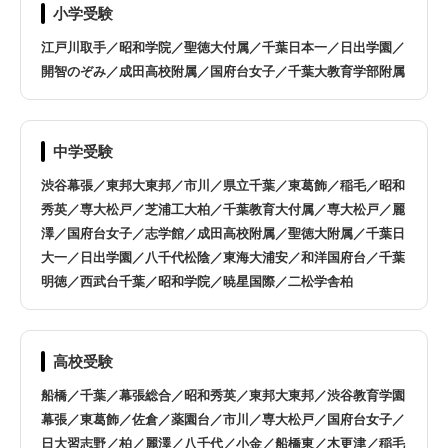
船橋市
松戸市
小学受験
江戸川取手／昭和学院／聖徳大付属／千葉日本一／日出学園／
印西市
佐倉市
開智のぞみ／成田高校附属／国府台女子／千葉大教育学部附属
白井市
八千代市
中学受験
オンライン指導は全国対応
渋谷幕張／東邦大東邦／市川／県立千葉／東葛飾／稲毛／昭和
秀英／専大松戸／芝浦工大柏／千葉教育大付属／専大松戸／麗
澤／国府台女子／志学館／成田高校附属／聖徳大附属／千葉日
大一／日出学園／八千代松陰／東海大浦安／和洋国府台／千葉
明徳／西武台千葉／昭和学院／暁星国際／二松学舎柏
高校受験
船橋／千葉／幕張総合／昭和秀英／東邦大東邦／渋谷教育学園
幕張／東葛飾／佐倉／薬園台／市川／専大松戸／国府台女子／
日大習志野／柏／麗澤／八千代／小金／船橋東／木更津／稲毛