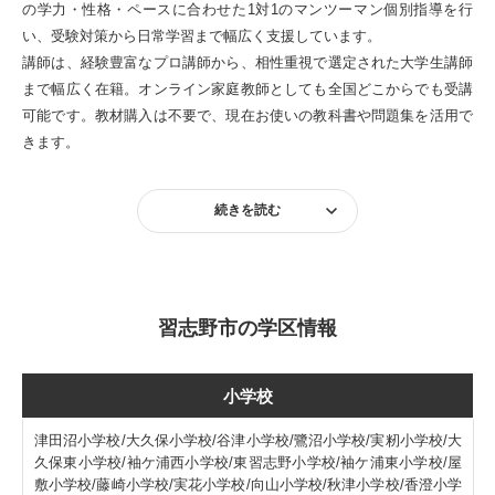
の学力・性格・ペースに合わせた1対1のマンツーマン個別指導を行
い、受験対策から日常学習まで幅広く支援しています。
講師は、経験豊富なプロ講師から、相性重視で選定された大学生講師
まで幅広く在籍。オンライン家庭教師としても全国どこからでも受講
可能です。教材購入は不要で、現在お使いの教科書や問題集を活用で
きます。
続きを読む
習志野市の学区情報
小学校
津田沼小学校/大久保小学校/谷津小学校/鷺沼小学校/実籾小学校/大
久保東小学校/袖ケ浦西小学校/東習志野小学校/袖ケ浦東小学校/屋
敷小学校/藤崎小学校/実花小学校/向山小学校/秋津小学校/香澄小学