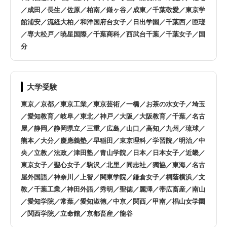
／成田／長生／佐原／柏南／鎌ヶ谷／成東／千葉敬愛／東京学
館浦安／流経大柏／和洋国府台女子／日出学園／千葉西／匝瑳
／専大松戸／暁星国際／千葉商科／西武台千葉／千葉女子／国
分
大学受験
東京／京都／東京工業／東京芸術／一橋／お茶の水女子／埼玉
／愛知教育／岐阜／東北／神戸／大阪／大阪教育／千葉／名古
屋／静岡／静岡県立／三重／広島／山口／高知／九州／琉球／
熊本／大分／慶應義塾／早稲田／東京理科／学習院／明治／中
央／立教／法政／津田塾／青山学院／日本／日本女子／近畿／
東京女子／聖心女子／駒沢／北里／同志社／獨協／東海／名古
屋外国語／神奈川／上智／関東学院／鎌倉女子／桐蔭横浜／文
教／千葉工業／神田外語／秀明／聖徳／麗澤／帯広畜産／南山
／愛知学院／常葉／愛知淑徳／中京／関西／甲南／椙山女学園
／関西学院／立命館／京都畜産／龍谷