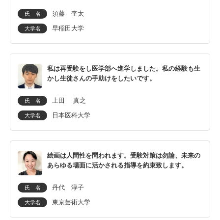
須藤 奎太
氏 名
早稲田大学
大学名
私は再受験をし医学部へ進学しました。私の経験も生
かし生徒さんの手助けをしたいです。
上田 真之
氏 名
日本医科大学
大学名
絵画は人間性を問われます。受験対策は勿論、未来の
あらゆる場面に活かされる指導を約束致します。
丹代 淳子
氏 名
東京芸術大学
大学名