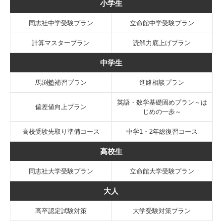
小学生
同志社中学受験プラン
立命館中学受験プラン
計算マスタープラン
読解力底上げプラン
中学生
馬渕塾補習プラン
進路相談プラン
英語・数学基礎固めプラン～は
偏差値向上プラン
じめの一歩～
高校受験先取り準備コース
中学1・2年総復習コース
高校生
同志社大学受験プラン
立命館大学受験プラン
大人
高卒認定試験対策
大学受験対策プラン