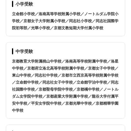
京田辺市
久御山町
小学受験
立命館小学校／洛南高等学校附属小学校／ノートルダム学院小
城陽市
精華町
学校／京都女子大学附属小学校／同志社小学校／同志社国際学
院初等部／光華小学校／京都文教短期大学付属小学校
長岡京市
向日市
中学受験
八幡市
オンライン指導は全国対応
京都教育大学附属桃山中学校／洛南高等学校附属中学校／洛星
中学校／京都府立洛北高等学校附属中学校／京都女子中学校／
東山中学校／同志社中学校／京都市立西京高等学校附属中学校
／立命館中学校／同志社女子中学校／立命館宇治中学校／同志
社国際中学校／京都聖母学院中学校／京都橘中学校／ノートル
ダム女学院中学校／京都産業大学附属中学校／龍谷大学付属平
安中学校／平安女学院中学校／京都光華中学校／京都精華学園
中学校