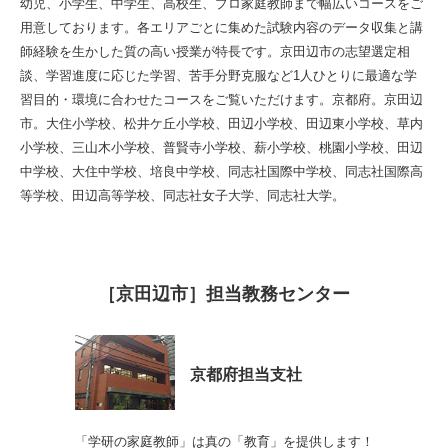
幼児、小学生、中学生、高校生、プロ家庭教師まで幅広いコースをご
用意しております。各エリアごとに集めた試験内容のデータ収集と講
師経験を生かした質の高い授業が特長です。京田辺市の志望選定相
談、学習進度に応じた学習、苦手分野克服など1人ひとりに最適な学
習目的・環境に合わせたコースをご覧いただけます。京都府。京田辺
市。大住小学校、松井ケ丘小学校、田辺小学校、田辺東小学校、草内
小学校、三山木小学校、普賢寺小学校、薪小学校、桃園小学校、田辺
中学校、大住中学校、培良中学校、同志社国際中学校、同志社国際高
等学校、田辺高等学校、同志社女子大学、同志社大学。
［京田辺市］担当教務センター
京都府担当支社
「学研の家庭教師」は真の「教育」を提供します！