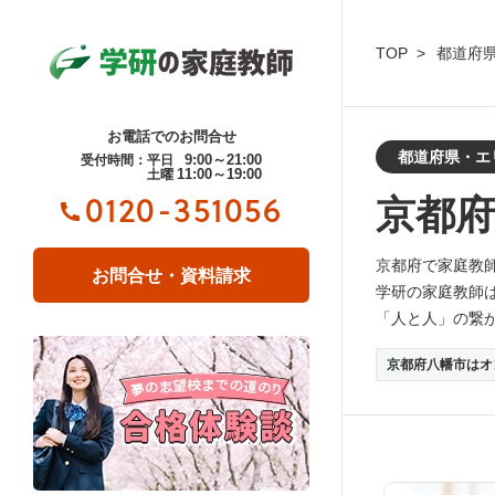
TOP
都道府
お電話でのお問合せ
都道府県・エ
9:00～21:00
受付時間：平日
11:00～19:00
土曜
京都府
0120-351056
京都府で家庭教
お問合せ・資料請求
学研の家庭教師
「人と人」の繋
京都府八幡市はオ