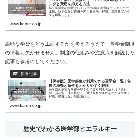
ングと費用を抑える方法
私立医学部の学費はいくら？6年間の総額をランキングで
比較。奨学金など費用を抑える方法も解説。進路選びの不
安を解消します。
www.kame.co.jp
高額な学費をどう工面するかを考えるうえで、奨学金制度
の情報も欠かせません。制度の仕組みや注意点を解説した
記事も参考にしてください。
【保存版】医学部生が利用できる奨学金一覧｜制
度の種類と条件をわかりやすく解説
医学部の高額な学費を奨学金で乗り切る方法とは？給付
型・貸与型・地域枠など、返済義務や条件をわかりやすく
解説。後悔しない制度選びに。
www.kame.co.jp
歴史でわかる医学部ヒエラルキー