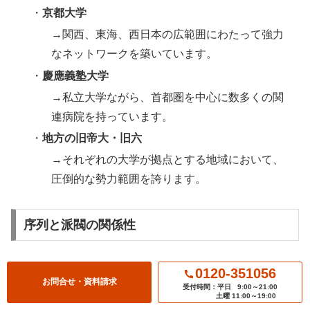
・
京都大学
→関西、東海、西日本の広範囲にわたって強力
なネットワークを築いています。
・
慶應義塾大学
→私立大学ながら、首都圏を中心に数多くの関
連病院を持っています。
・
地方の旧帝大・旧六
→それぞれの大学が拠点とする地域において、
圧倒的な勢力範囲を誇ります。
序列と派閥の関係性
大学の序列と派閥の強さは、ほぼ比例する
と考えてよいで
0120-351056
お問合せ・資料請求
受付時間：平日
9:00～21:00
しょう。歴史と伝統のある旧帝大や旧六、私立御三家は、
土曜 11:00～19:00
長年にわたって卒業生を全国の病院に送り出してきた結