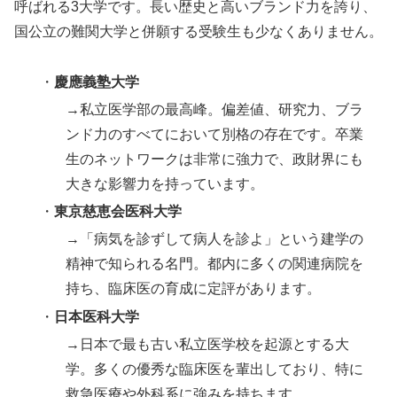
呼ばれる3大学です。長い歴史と高いブランド力を誇り、
国公立の難関大学と併願する受験生も少なくありません。
・
慶應義塾大学
→私立医学部の最高峰。偏差値、研究力、ブラ
ンド力のすべてにおいて別格の存在です。卒業
生のネットワークは非常に強力で、政財界にも
大きな影響力を持っています。
・
東京慈恵会医科大学
→「病気を診ずして病人を診よ」という建学の
精神で知られる名門。都内に多くの関連病院を
持ち、臨床医の育成に定評があります。
・
日本医科大学
→日本で最も古い私立医学校を起源とする大
学。多くの優秀な臨床医を輩出しており、特に
救急医療や外科系に強みを持ちます。