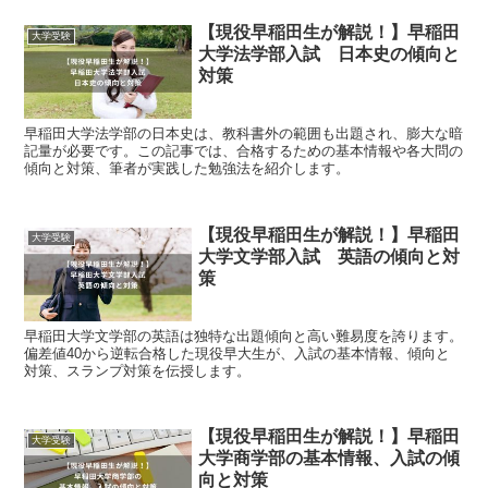
【現役早稲田生が解説！】早稲田
大学受験
大学法学部入試 日本史の傾向と
対策
早稲田大学法学部の日本史は、教科書外の範囲も出題され、膨大な暗
記量が必要です。この記事では、合格するための基本情報や各大問の
傾向と対策、筆者が実践した勉強法を紹介します。
【現役早稲田生が解説！】早稲田
大学受験
大学文学部入試 英語の傾向と対
策
早稲田大学文学部の英語は独特な出題傾向と高い難易度を誇ります。
偏差値40から逆転合格した現役早大生が、入試の基本情報、傾向と
対策、スランプ対策を伝授します。
【現役早稲田生が解説！】早稲田
大学受験
大学商学部の基本情報、入試の傾
向と対策