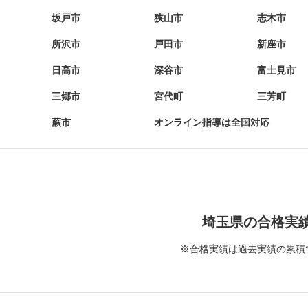
坂戸市
狭山市
志木市
所沢市
戸田市
新座市
日高市
深谷市
富士見市
三郷市
宮代町
三芳町
蕨市
オンライン指導は全国対応
埼玉県の合格実
※合格実績は過去実績の累積