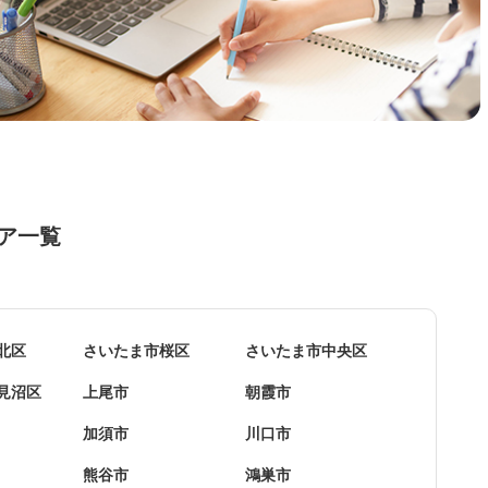
ア一覧
北区
さいたま市桜区
さいたま市中央区
見沼区
上尾市
朝霞市
加須市
川口市
熊谷市
鴻巣市