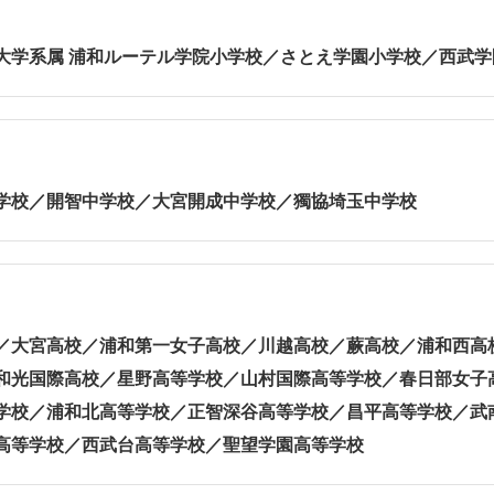
大学系属 浦和ルーテル学院小学校／さとえ学園小学校／西武
学校／開智中学校／大宮開成中学校／獨協埼玉中学校
／大宮高校／浦和第一女子高校／川越高校／蕨高校／浦和西高
和光国際高校／星野高等学校／山村国際高等学校／春日部女子
学校／浦和北高等学校／正智深谷高等学校／昌平高等学校／武
高等学校／西武台高等学校／聖望学園高等学校