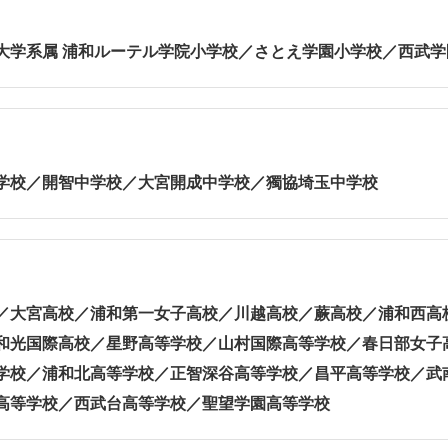
大学系属 浦和ルーテル学院小学校／さとえ学園小学校／西武
学校／開智中学校／大宮開成中学校／獨協埼玉中学校
／大宮高校／浦和第一女子高校／川越高校／蕨高校／浦和西高
和光国際高校／星野高等学校／山村国際高等学校／春日部女子
学校／浦和北高等学校／正智深谷高等学校／昌平高等学校／武
高等学校／西武台高等学校／聖望学園高等学校