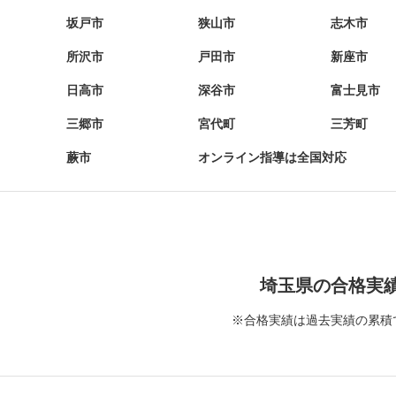
坂戸市
狭山市
志木市
所沢市
戸田市
新座市
日高市
深谷市
富士見市
三郷市
宮代町
三芳町
蕨市
オンライン指導は全国対応
埼玉県の合格実
※合格実績は過去実績の累積