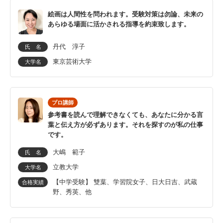
絵画は人間性を問われます。受験対策は勿論、未来の
あらゆる場面に活かされる指導を約束致します。
丹代 淳子
氏 名
東京芸術大学
大学名
プロ講師
参考書を読んで理解できなくても、あなたに分かる言
葉と伝え方が必ずあります。それを探すのが私の仕事
です。
大嶋 範子
氏 名
立教大学
大学名
【中学受験】 雙葉、学習院女子、日大日吉、武蔵
合格実績
野、秀英、他