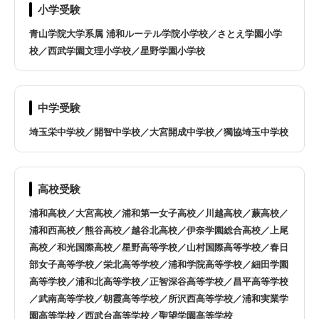
桶川市
春日部市
小学受験
青山学院大学系属 浦和ルーテル学院小学校／さとえ学園小学
加須市
川口市
校／西武学園文理小学校／星野学園小学校
川越市
北本市
中学受験
行田市
久喜市
埼玉栄中学校／開智中学校／大宮開成中学校／獨協埼玉中学校
熊谷市
鴻巣市
高校受験
越谷市
坂戸市
浦和高校／大宮高校／浦和第一女子高校／川越高校／蕨高校／
浦和西高校／熊谷高校／越谷北高校／伊奈学園総合高校／上尾
狭山市
志木市
高校／和光国際高校／星野高等学校／山村国際高等学校／春日
部女子高等学校／栄北高等学校／浦和学院高等学校／細田学園
高等学校／浦和北高等学校／正智深谷高等学校／昌平高等学校
白岡市
草加市
／武南高等学校／朝霞高等学校／所沢西高等学校／浦和実業学
園高等学校／西武台高等学校／聖望学園高等学校