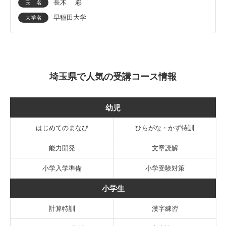
長木 彩
氏 名
早稲田大学
大学名
埼玉県で人気の受講コース情報
幼児
はじめてのまなび
ひらがな・かず特訓
能力開発
文章読解
小学入学準備
小学受験対策
小学生
計算特訓
漢字練習