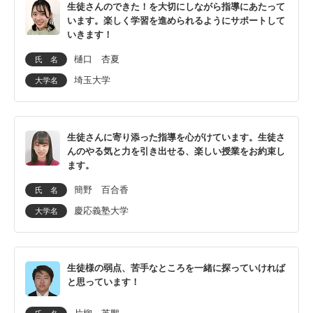
生徒さんのできた！を大切にしながら指導にあたって
います。楽しく学習を進められるようにサポートして
いきます！
和光市
蕨市
樋口 杏夏
氏 名
オンライン指導は全国対応
埼玉大学
大学名
生徒さんに寄り添った指導を心がけています。生徒さ
んのやる気と力を引き出せる、楽しい授業をお約束し
ます。
簡野 百合香
氏 名
慶応義塾大学
大学名
生徒様の弱点、苦手なところを一緒に探っていければ
と思っています！