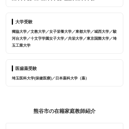
鶴ヶ島市
所沢市
戸田市
新座市
大学受験
獨協大学／文教大学／女子栄養大学／東都大学／城西大学／駿
蓮田市
飯能市
河台大学／十文字学園女子大学／共栄大学／東京国際大学／埼
玉工業大学
東松山市
日高市
深谷市
富士見市
医歯薬受験
埼玉医科大学(保健医療)／日本薬科大学（薬）
ふじみ野市
本庄市
松伏町
三郷市
熊谷市の在籍家庭教師紹介
宮代町
三芳町
八潮市
吉川市