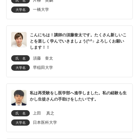
片柳 英鵬
氏 名
一橋大学
大学名
こんにちは！講師の須藤奎太です。たくさん新しいこ
とを楽しく学んでいきましょう(^^♪ よろしくお願い
します！！
須藤 奎太
氏 名
早稲田大学
大学名
私は再受験をし医学部へ進学しました。私の経験も生
かし生徒さんの手助けをしたいです。
上田 真之
氏 名
日本医科大学
大学名