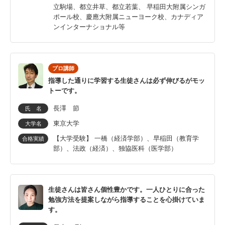
立駒場、都立井草、都立若葉、 早稲田大附属シンガ
ポール校、慶應大附属ニューヨーク校、カナディア
ンインターナショナル等
プロ講師
指導した通りに学習する生徒さんは必ず伸びるがモッ
トーです。
長澤 節
氏 名
東京大学
大学名
【大学受験】 一橋（経済学部）、早稲田（教育学
合格実績
部）、法政（経済）、独協医科（医学部）
生徒さんは皆さん個性豊かです。一人ひとりに合った
勉強方法を提案しながら指導することを心掛けていま
す。