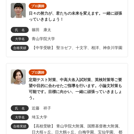
プロ講師
日々の努力が、君たちの未来を変えます。一緒に頑張
っていきましょう！
篠田 康太
氏 名
青山学院大学
大学名
【中学受験】 聖ヨゼフ、十文字、相洋、神奈川学園
合格実績
プロ講師
定期テスト対策、中高大各入試対策、英検対策等ご要
望や目的に合わせたご指導を行います。小論文対策も
可能です。目標に向かい、一緒に頑張っていきましょ
う。
近藤 祥子
氏 名
埼玉大学
大学名
【高校受験】 青山学院大附属、国際基督教大附属、
合格実績
日大桜ヶ丘、日大鶴ヶ丘、白梅学園、宝仙学園、 都