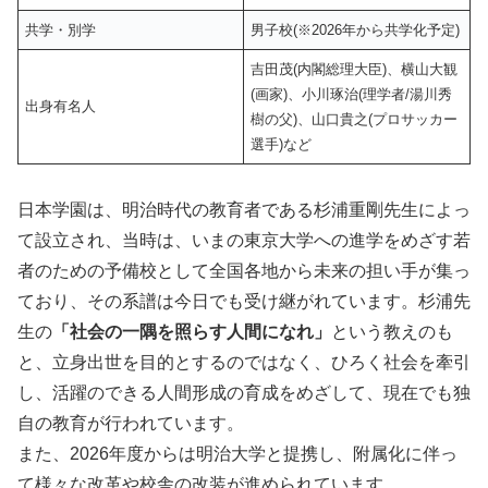
共学・別学
男子校(※2026年から共学化予定)
吉田茂(内閣総理大臣)、横山大観
(画家)、小川琢治(理学者/湯川秀
出身有名人
樹の父)、山口貴之(プロサッカー
選手)など
日本学園は、明治時代の教育者である杉浦重剛先生によっ
て設立され、当時は、いまの東京大学への進学をめざす若
者のための予備校として全国各地から未来の担い手が集っ
ており、その系譜は今日でも受け継がれています。杉浦先
生の
「社会の一隅を照らす人間になれ」
という教えのも
と、立身出世を目的とするのではなく、ひろく社会を牽引
し、活躍のできる人間形成の育成をめざして、現在でも独
自の教育が行われています。
また、2026年度からは明治大学と提携し、附属化に伴っ
て様々な改革や校舎の改装が進められています。