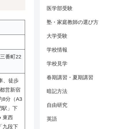
医学部受験
塾・家庭教師の選び方
大学受験
学校情報
区三番町22
学校見学
春期講習・夏期講習
下車、徒歩
・都営新宿
暗記方法
8分（A3
自由研究
門駅」下
 東西
英語
「九段下