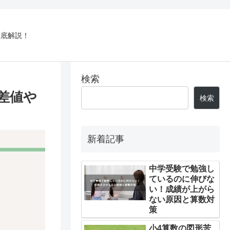
徹底解説！
検索
差値や
検索
新着記事
中学受験で勉強し
ているのに伸びな
い！成績が上がら
ない原因と算数対
策
小4算数の図形苦