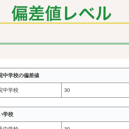
院中学校の偏差値
院中学校
30
い学校