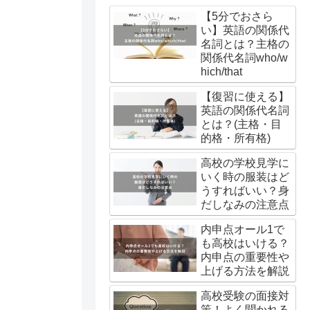
【5分でおさら
い】英語の関係代
名詞とは？主格の
関係代名詞who/w
hich/that
【復習に使える】
英語の関係代名詞
とは？(主格・目
的格・所有格)
高校の学校見学に
いく時の服装はど
うすればいい？身
だしなみの注意点
内申点オール1で
も高校はいける？
内申点の重要性や
上げる方法を解説
高校受験の面接対
策！よく聞かれる