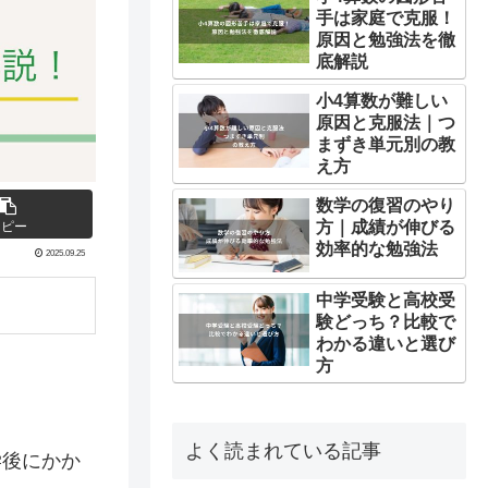
手は家庭で克服！
原因と勉強法を徹
底解説
小4算数が難しい
原因と克服法｜つ
まずき単元別の教
え方
数学の復習のやり
方｜成績が伸びる
コピー
効率的な勉強法
2025.09.25
中学受験と高校受
験どっち？比較で
わかる違いと選び
方
。
よく読まれている記事
学後にかか