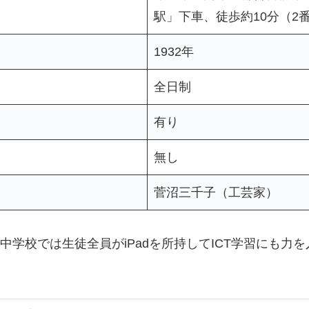
駅」下車、徒歩約10分（2
1932年
全日制
有り
無し
菅沼三千子（工芸家）
中学校では生徒全員がiPadを所持してICT学習にも力