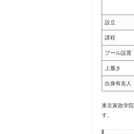
設立
課程
プール設置
上履き
出身有名人
東京家政学院
す。