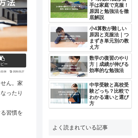
手は家庭で克服！
原因と勉強法を徹
底解説
小4算数が難しい
原因と克服法｜つ
まずき単元別の教
え方
数学の復習のやり
方｜成績が伸びる
コピー
効率的な勉強法
.02.08
2026.03.27
ません。家
中学受験と高校受
験どっち？比較で
くなったり
わかる違いと選び
方
する習慣を
よく読まれている記事