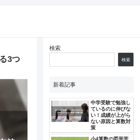
検索
る3つ
検索
新着記事
中学受験で勉強し
ているのに伸びな
い！成績が上がら
ない原因と算数対
策
小4算数の図形苦