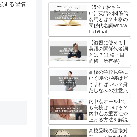
強する習慣
【5分でおさら
い】英語の関係代
名詞とは？主格の
関係代名詞who/w
hich/that
【復習に使える】
英語の関係代名詞
とは？(主格・目
的格・所有格)
高校の学校見学に
いく時の服装はど
うすればいい？身
だしなみの注意点
内申点オール1で
も高校はいける？
内申点の重要性や
上げる方法を解説
高校受験の面接対
策！よく聞かれる