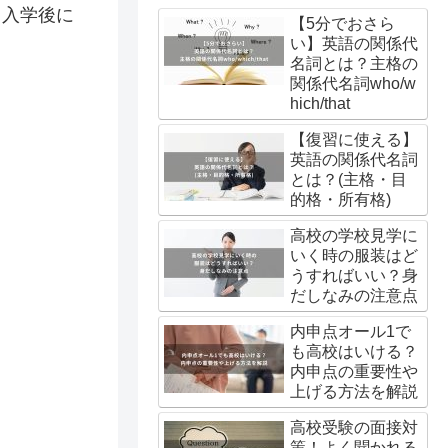
、入学後に
【5分でおさら
い】英語の関係代
名詞とは？主格の
関係代名詞who/w
hich/that
【復習に使える】
英語の関係代名詞
とは？(主格・目
的格・所有格)
高校の学校見学に
いく時の服装はど
うすればいい？身
だしなみの注意点
内申点オール1で
も高校はいける？
内申点の重要性や
上げる方法を解説
高校受験の面接対
策！よく聞かれる