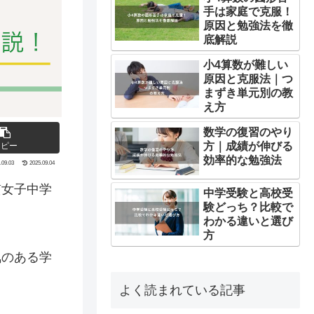
手は家庭で克服！
原因と勉強法を徹
底解説
小4算数が難しい
原因と克服法｜つ
まずき単元別の教
え方
数学の復習のやり
方｜成績が伸びる
コピー
効率的な勉強法
.09.03
2025.09.04
貫女子中学
中学受験と高校受
験どっち？比較で
わかる違いと選び
方
気のある学
よく読まれている記事