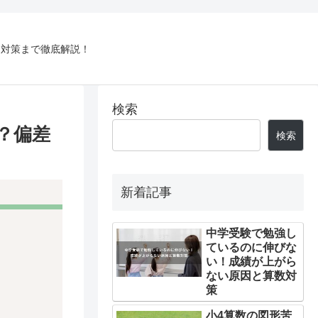
・対策まで徹底解説！
検索
？偏差
検索
新着記事
中学受験で勉強し
ているのに伸びな
い！成績が上がら
ない原因と算数対
策
小4算数の図形苦