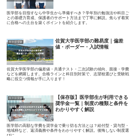
医学部を目指すなら中学生から準備すべき？学年別の勉強法や科目ご
との基礎力育成、保護者のサポート方法まで丁寧に解説。焦らず着実
に合格への土台を築くポイントを紹介します。
佐賀大学医学部の難易度｜偏差
医学部受験
値・ボーダー・入試情報
佐賀大学医学部の偏差値・共通テスト・二次試験の傾向、面接・学費
などを網羅します。合格ラインと科目別対策で、志望校選びと受験戦
略に役立つ情報が手に入ります！
【保存版】医学部生が利用できる
医学部受験
奨学金一覧｜制度の種類と条件を
わかりやすく解説
医学部の高額な学費を奨学金で乗り切る方法とは？給付型・貸与型・
地域枠など、返済義務や条件をわかりやすく解説。後悔しない制度選
びに。