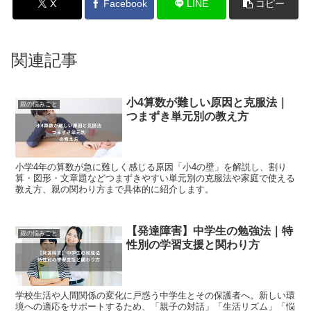
X
Facebook
LINE
コピー
関連記事
小4算数が難しい原因と克服法｜
親の悩みごと
つまずき単元別の教え方
小学4年の算数が急に難しく感じる原因「小4の壁」を解説し、割り
算・図形・文章題などつまずきやすい単元別の克服法や家庭で使える
教え方、親の関わり方まで具体的に紹介します。
【発達障害】中学生の勉強法｜特
親の悩みごと
性別の学習支援と関わり方
学校生活や人間関係の変化に戸惑う中学生とその保護者へ。新しい環
境への適応をサポートするため、「親子の対話」「生活リズム」「悩