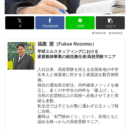
X
Facebook
LINE
コピー
2024.02.08
2025.05.22
福惠 望（Fukue Nozomu）
学研エルスタッフィングにおける
家庭教師事業の統括責任者/高校受験マニア
入社以来、高校受験を控える全国各地の中学
生本人と保護者に対する三者面談を数百例実
施。
独自の通知表分析法、内申確保メソッドを確
立し、多くの中学生の内申を「爆上げ」し、
当初の志望校以上の高校へ合格させてきた実
績も多数。
私生活では子どもが塾に通わず公立トップ校
に合格。
趣味は「名門校めぐり」という、自他ともに
認める根っからの高校受験マニア。