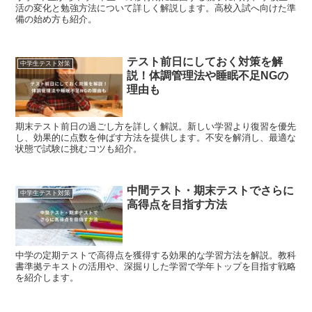
活の変化と勉強方法について詳しく解説します。高校入試へ向けた準
備の始め方も紹介。
テスト前日にしておく対策を解
中学生テスト対策
説！体調管理法や睡眠不足NGの
理由も
期末テスト前日の過ごし方を詳しく解説。新しい学習より復習を優先
し、効果的に点数を伸ばす方法を提供します。不安を解消し、最適な
状態で試験に挑むコツも紹介。
中間テスト・期末テストでさらに
中学生テスト対策
高得点を目指す方法
中学の定期テストで高得点を獲得する効果的な学習方法を解説。教科
書準拠テキストの活用や、深掘りした学習で学年トップを目指す戦略
を紹介します。